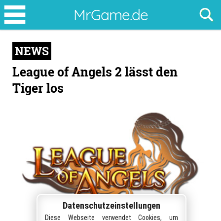
League
MrGame.de
of
Angels
NEWS
2
lässt
League of Angels 2 lässt den
den
Tiger los
Tiger
los
Datenschutzeinstellungen
Diese Webseite verwendet Cookies, um