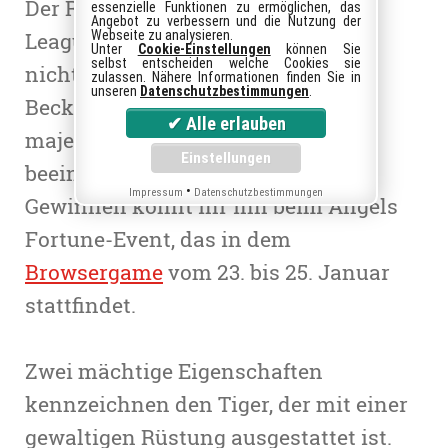
Der Royal Kaiser hält Einzug bei
essenzielle Funktionen zu ermöglichen, das
Angebot zu verbessern und die Nutzung der
League of Angels 2. Nein, damit ist
Webseite zu analysieren.
Unter
Cookie-Einstellungen
können Sie
selbst entscheiden welche Cookies sie
nicht der fußballspielende
zulassen. Nähere Informationen finden Sie in
unseren
Datenschutzbestimmungen
.
Beckenbauer gemeint, sondern ein
majestätischer Tiger mit
beeindruckenden Fähigkeiten.
•
Impressum
Datenschutzbestimmungen
Gewinnen könnt ihr ihn beim Angels
Fortune-Event, das in dem
Browsergame
vom 23. bis 25. Januar
stattfindet.
Zwei mächtige Eigenschaften
kennzeichnen den Tiger, der mit einer
gewaltigen Rüstung ausgestattet ist.