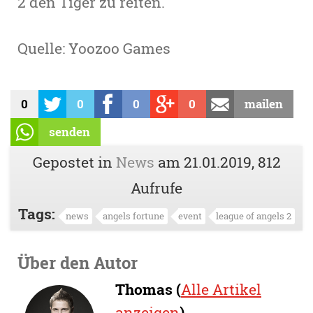
2 den Tiger zu reiten.
Quelle: Yoozoo Games
0
0
0
0
mailen
senden
Gepostet in
News
am
21.01.2019
, 812
Aufrufe
Tags:
news
angels fortune
event
league of angels 2
Über den Autor
Thomas (
Alle Artikel
anzeigen
)