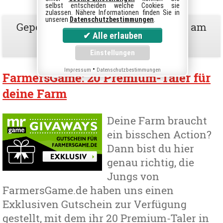
selbst entscheiden welche Cookies sie
zulassen. Nähere Informationen finden Sie in
unseren
Datenschutzbestimmungen
.
Gepostet in
Gutscheine & Coupons
am
29.09.2017
von
Steffen
•
Impressum
Datenschutzbestimmungen
FarmersGame: 20 Premium-Taler für
deine Farm
Deine Farm braucht
ein bisschen Action?
Dann bist du hier
genau richtig, die
Jungs von
FarmersGame.de haben uns einen
Exklusiven Gutschein zur Verfügung
gestellt, mit dem ihr 20 Premium-Taler in