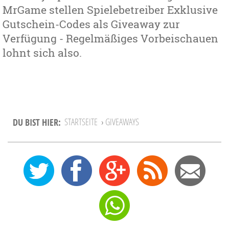
MrGame stellen Spielebetreiber Exklusive
Gutschein-Codes als Giveaway zur
Verfügung - Regelmäßiges Vorbeischauen
lohnt sich also.
DU BIST HIER:
STARTSEITE
›
GIVEAWAYS
0
12
27
Feed
Mail
Send