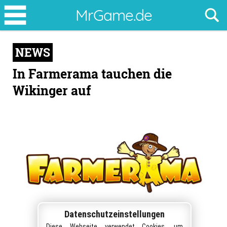
In
MrGame.de
Farmerama
tauchen
NEWS
die
Wikinger
In Farmerama tauchen die
auf
Wikinger auf
Datenschutzeinstellungen
Diese Webseite verwendet Cookies, um