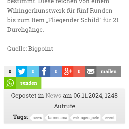
bestimmt. Diese reichen von einem
Wikingerkunstwerk für fünf Runden
bis zum Item „Fliegender Schild“ für 21
Durchgänge.
Quelle: Bigpoint
0
0
0
0
mailen
senden
Gepostet in
News
am
06.11.2024
, 1248
Aufrufe
Tags:
news
farmerama
wikingerspiele
event