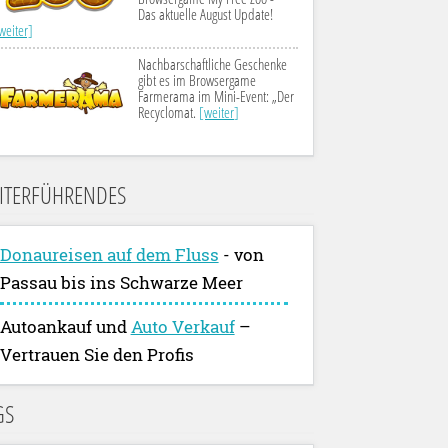
Das aktuelle August Update!
weiter]
Nachbarschaftliche Geschenke
gibt es im Browsergame
Farmerama im Mini-Event: „Der
Recyclomat.
[weiter]
ITERFÜHRENDES
Donaureisen auf dem Fluss
- von
Passau bis ins Schwarze Meer
Autoankauf und
Auto Verkauf
–
Vertrauen Sie den Profis
GS