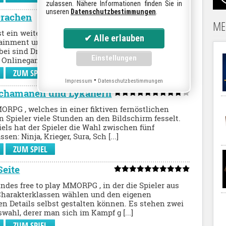
zulassen. Nähere Informationen finden Sie in
unseren
Datenschutzbestimmungen
.
Drachen
ME
st ein weiteres kostenloses Online-Rollenspiel von
ainment und entstammt dem Fantasie Genre.Die
bei sind Drachen, andere Fabelwesen und der
as Onlinegame kombiniert das Zusammen [...]
ZUM SPIEL
•
Impressum
Datenschutzbestimmungen
 Schamanen und Lykanern
ORPG , welches in einer fiktiven fernöstlichen
n Spieler viele Stunden an den Bildschirm fesselt.
els hat der Spieler die Wahl zwischen fünf
en: Ninja, Krieger, Sura, Sch [...]
ZUM SPIEL
Seite
lndes free to play MMORPG , in der die Spieler aus
Charakterklassen wählen und den eigenen
en Details selbst gestalten können. Es stehen zwei
wahl, derer man sich im Kampf g [...]
ZUM SPIEL