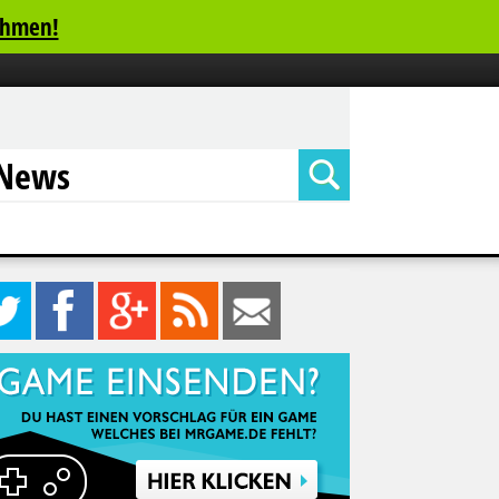
ehmen!
News
0
12
27
Feed
Mail