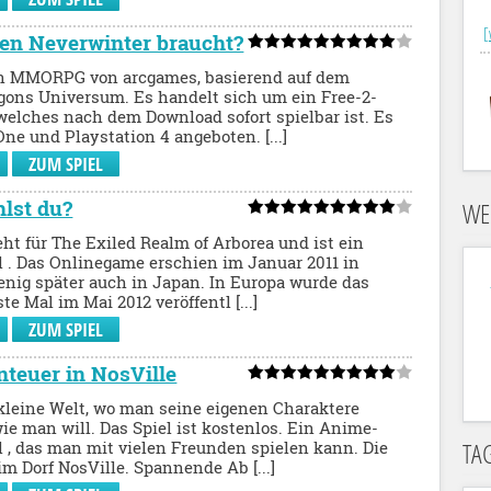
[
den Neverwinter braucht?
in MMORPG von arcgames, basierend auf dem
ons Universum. Es handelt sich um ein Free-2-
welches nach dem Download sofort spielbar ist. Es
One und Playstation 4 angeboten. [...]
ZUM SPIEL
lst du?
WE
ht für The Exiled Realm of Arborea und ist ein
l . Das Onlinegame erschien im Januar 2011 in
enig später auch in Japan. In Europa wurde das
e Mal im Mai 2012 veröffentl [...]
ZUM SPIEL
teuer in NosVille
kleine Welt, wo man seine eigenen Charaktere
ie man will. Das Spiel ist kostenlos. Ein Anime-
TA
l , das man mit vielen Freunden spielen kann. Die
im Dorf NosVille. Spannende Ab [...]