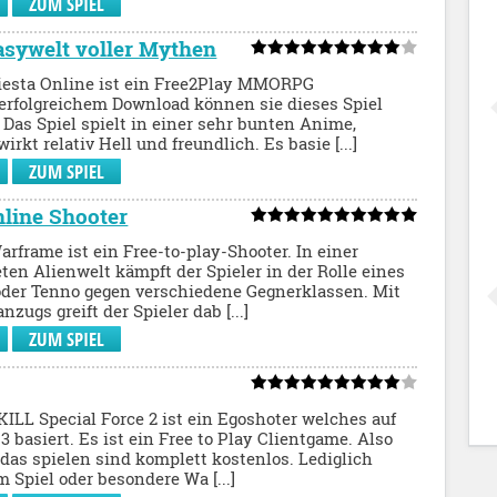
ZUM SPIEL
tasywelt voller Mythen
iesta Online ist ein Free2Play MMORPG
erfolgreichem Download können sie dieses Spiel
 Das Spiel spielt in einer sehr bunten Anime,
irkt relativ Hell und freundlich. Es basie [...]
ZUM SPIEL
nline Shooter
frame ist ein Free-to-play-Shooter. In einer
ten Alienwelt kämpft der Spieler in der Rolle eines
der Tenno gegen verschiedene Gegnerklassen. Mit
zugs greift der Spieler dab [...]
ZUM SPIEL
ILL Special Force 2 ist ein Egoshoter welches auf
3 basiert. Es ist ein Free to Play Clientgame. Also
das spielen sind komplett kostenlos. Lediglich
 Spiel oder besondere Wa [...]