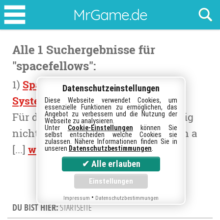
1
MrGame.de
Ergebnisse
für
Alle 1 Suchergebnisse für
den
"
spacefellows
":
TAG
1)
SpaceFellows setzt neues Skill-
spacefellows
Datenschutzeinstellungen
-
System ein
Diese Webseite verwendet Cookies, um
essenzielle Funktionen zu ermöglichen, das
Suche
Angebot zu verbessern und die Nutzung der
Für das Browsergame gibt es künftig
Webseite zu analysieren.
Unter
Cookie-Einstellungen
können Sie
nicht nur ein Skill-System, sondern a
selbst entscheiden welche Cookies sie
zulassen. Nähere Informationen finden Sie in
[...]
weiterlesen
unseren
Datenschutzbestimmungen
.
•
Impressum
Datenschutzbestimmungen
DU BIST HIER:
STARTSEITE