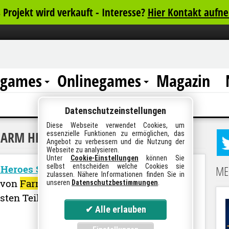
 Projekt wird verkauft - Interesse?
Hier Kontakt aufn
rgames
Onlinegames
Magazin
Datenschutzeinstellungen
Diese Webseite verwendet Cookies, um
FARM HEROES SAGA
"
essenzielle Funktionen zu ermöglichen, das
Angebot zu verbessern und die Nutzung der
Webseite zu analysieren.
Unter
Cookie-Einstellungen
können Sie
selbst entscheiden welche Cookies sie
 Heroes Super Saga auf den Markt
ME
zulassen. Nähere Informationen finden Sie in
g von
Farm Heroes Saga
. Das Setting und
unseren
Datenschutzbestimmungen
.
sten Teil der Saga. So ist auch Waschbär