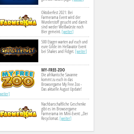
Oktoberfest 2021: Bei
Farmerama Event wird der
Wunderstoff gesucht und damit
sind weder Weißwürste noch
Bier gemeint.
[weiter]
500 Etagen warten auf euch und
eure Gilde im Hellavator Event
bei Shakes and Fidget.
[weiter]
MY-FREE-ZOO
Die afrikanische Savanne
kommt zu euch in das
Browsergame My Free Zoo -
Das aktuelle August Update!
weiter]
Nachbarschaftliche Geschenke
gibt es im Browsergame
Farmerama im Mini-Event: „Der
Recyclomat.
[weiter]