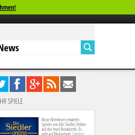
ehmen!
News
0
12
27
Feed
Mail
HR SPIELE
Neue Abenteuer erwarten
Spieler von Die Siedler Online
auf der Insel Bonabertis: Es
geht auf Räuberjagd.
[weiter]