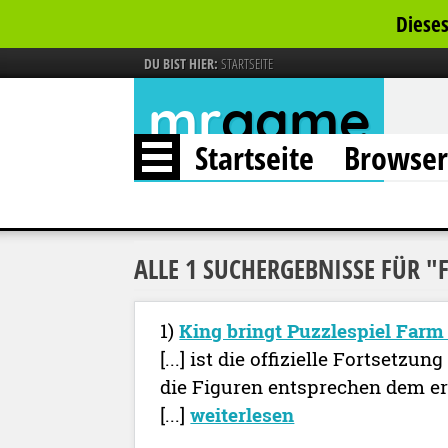
Dieses
DU BIST HIER:
STARTSEITE
mr
game
Startseite
Browse
Browsergames Onlinegames News
ALLE 1 SUCHERGEBNISSE FÜR "
1)
King bringt Puzzlespiel Farm
[...] ist die offizielle Fortsetzun
die Figuren entsprechen dem er
[...]
weiterlesen