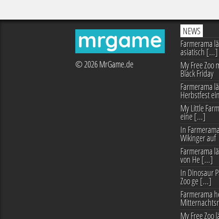
NEWS
mrgame
Farmerama läs
asiatisch [...]
© 2026 MrGame.de
My Free Zoo m
Black Friday
Farmerama lä
Herbstfest ei
My Little Farm
eine [...]
In Farmerama
Wikinger auf
Farmerama lä
von He [...]
In Dinosaur P
Zoo ge [...]
Farmerama h
Mitternachts
My Free Zoo lä