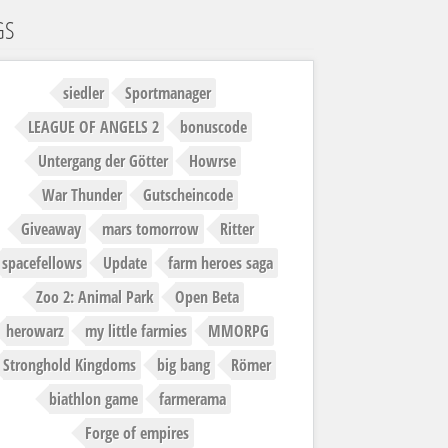
GS
siedler
Sportmanager
LEAGUE OF ANGELS 2
bonuscode
Untergang der Götter
Howrse
War Thunder
Gutscheincode
Giveaway
mars tomorrow
Ritter
spacefellows
Update
farm heroes saga
Zoo 2: Animal Park
Open Beta
herowarz
my little farmies
MMORPG
Stronghold Kingdoms
big bang
Römer
biathlon game
farmerama
Forge of empires