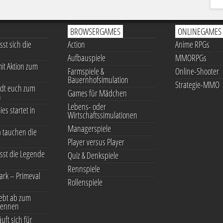
BROWSERGAMES
ONLINEGAMES
st sich die
Action
Anime RPGs
Aufbauspiele
MMORPGs
it Aktion zum
Farmspiele &
Online-Shooter
Bauernhofsimulation
Strategie-MMO
dt euch zum
Games für Mädchen
n
Lebens- oder
ies startet in
Wirtschaftssimulationen
Managerspiele
 tauchen die
Player versus Player
sst die Legende
Quiz & Denkspiele
Rennspiele
ark – Primeval
Rollenspiele
ebt ab zum
rennen
uft sich für