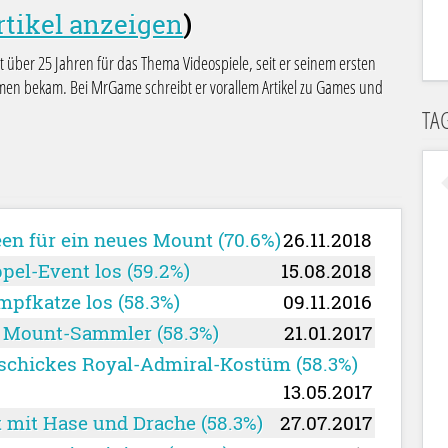
rtikel anzeigen
)
it über 25 Jahren für das Thema Videospiele, seit er seinem ersten
 bekam. Bei MrGame schreibt er vorallem Artikel zu Games und
TA
een für ein neues Mount (70.6%)
26.11.2018
pel-Event los (59.2%)
15.08.2018
mpfkatze los (58.3%)
09.11.2016
le Mount-Sammler (58.3%)
21.01.2017
 schickes Royal-Admiral-Kostüm (58.3%)
13.05.2017
t mit Hase und Drache (58.3%)
27.07.2017