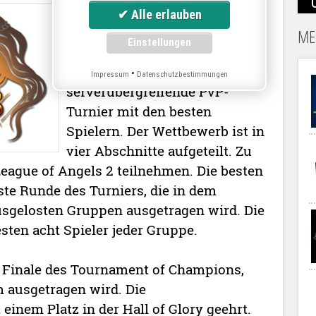
Startschuss für das jährliche
Tournament of Champions. In
ME
League of Angels 2 ist wieder
Zeit für das große
•
Impressum
Datenschutzbestimmungen
serverübergreifende PvP-
Turnier mit den besten
Spielern. Der Wettbewerb ist in
vier Abschnitte aufgeteilt. Zu
League of Angels 2 teilnehmen. Die besten
te Runde des Turniers, die in dem
ausgelosten Gruppen ausgetragen wird. Die
sten acht Spieler jeder Gruppe.
s Finale des Tournament of Champions,
m ausgetragen wird. Die
inem Platz in der Hall of Glory geehrt.