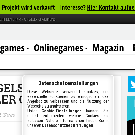
 Projekt wird verkauft - Interesse?
Hier Kontakt aufn
UCHT DEN CHAMPION ALLER CHAMPIONS
rgames
Onlinegames
Magazin
Datenschutzeinstellungen
GELS 2 SUCHT DEN
Diese Webseite verwendet Cookies, um
LER CHAMPIONS
essenzielle Funktionen zu ermöglichen, das
Angebot zu verbessern und die Nutzung der
Webseite zu analysieren.
Unter
Cookie-Einstellungen
können Sie
News
selbst entscheiden welche Cookies sie
zulassen. Nähere Informationen finden Sie in
unseren
Datenschutzbestimmungen
.