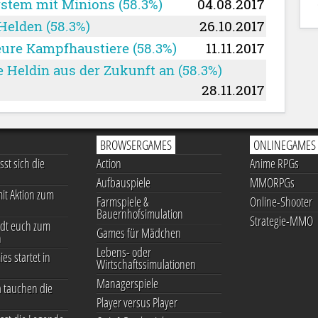
ystem mit Minions (58.3%)
04.08.2017
Helden (58.3%)
26.10.2017
eure Kampfhaustiere (58.3%)
11.11.2017
e Heldin aus der Zukunft an (58.3%)
28.11.2017
BROWSERGAMES
ONLINEGAMES
st sich die
Action
Anime RPGs
Aufbauspiele
MMORPGs
it Aktion zum
Farmspiele &
Online-Shooter
Bauernhofsimulation
Strategie-MMO
dt euch zum
Games für Mädchen
n
Lebens- oder
ies startet in
Wirtschaftssimulationen
Managerspiele
 tauchen die
Player versus Player