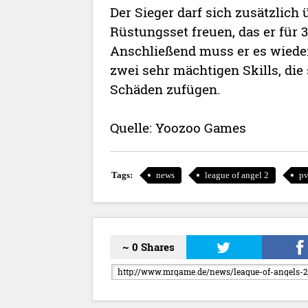
Der Sieger darf sich zusätzlich 
Rüstungsset freuen, das er für 
Anschließend muss er es wieder a
zwei sehr mächtigen Skills, di
Schäden zufügen.
Quelle: Yoozoo Games
Tags:
news
league of angel 2
pv
~ 0 Shares