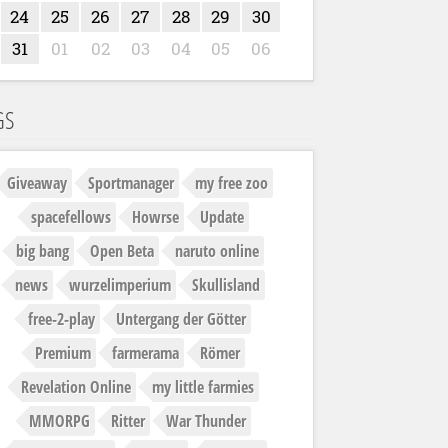
24
25
26
27
28
29
30
31
01
02
03
04
05
06
GS
Giveaway
Sportmanager
my free zoo
spacefellows
Howrse
Update
big bang
Open Beta
naruto online
news
wurzelimperium
Skullisland
free-2-play
Untergang der Götter
Premium
farmerama
Römer
Revelation Online
my little farmies
MMORPG
Ritter
War Thunder