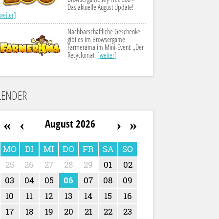
Das aktuelle August Update!
weiter]
Nachbarschaftliche Geschenke
gibt es im Browsergame
Farmerama im Mini-Event: „Der
Recyclomat.
[weiter]
LENDER
«
‹
›
»
August 2026
MO
DI
MI
DO
FR
SA
SO
25
26
27
28
29
01
02
03
04
05
06
07
08
09
10
11
12
13
14
15
16
17
18
19
20
21
22
23