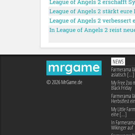
League of Angels 2 erschafft S
League of Angels 2 stärkt eure 
League of Angels 2 verbessert 
In League of Angels 2 reist neu
NEWS
mrgame
Farmerama läs
asiatisch [...]
© 2026 MrGame.de
My Free Zoo m
Black Friday
Farmerama lä
Herbstfest ei
My Little Farm
eine [...]
In Farmerama
Wikinger auf