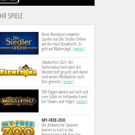
HR SPIELE
Neue Abenteuer erwarten
Spieler von Die Siedler Online
auf der Insel Bonabertis: Es
geht auf Räuberjagd.
[weiter]
Oktoberfest 2021: Bei
Farmerama Event wird der
Wunderstoff gesucht und damit
sind weder Weißwürste noch
Bier gemeint.
[weiter]
500 Etagen warten auf euch und
eure Gilde im Hellavator Event
bei Shakes and Fidget.
[weiter]
MY-FREE-ZOO
Die afrikanische Savanne
kommt zu euch in das
Browsergame My Free Zoo -