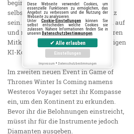
beginnt. Dafür müsst ihr
Diese Webseite verwendet Cookies, um
essenzielle Funktionen zu ermöglichen, das
selbstverständlich Teil einer Allianz
Angebot zu verbessern und die Nutzung der
Webseite zu analysieren.
sein. Ruft das entsprechende Menü auf
Unter
Cookie-Einstellungen
können Sie
selbst entscheiden welche Cookies sie
zulassen. Nähere Informationen finden Sie in
und messt euch gemeinsam mit euren
unseren
Datenschutzbestimmungen
.
Mitkämpfern mit besonders mächtigen
KI-Kommandanten.
•
Impressum
Datenschutzbestimmungen
Im zweiten neuen Event in Game of
Thrones Winter Is Coming namens
Westeros Voyager setzt ihr Kompasse
ein, um den Kontinent zu erkunden.
Bevor ihr die Belohnungen einstreicht,
müsst ihr für die Instrumente jedoch
Diamanten ausgeben.