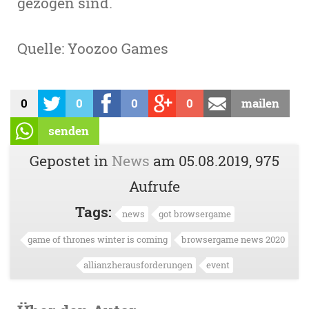
gezogen sind.
Quelle: Yoozoo Games
0
0
0
0
mailen
senden
Gepostet in
News
am
05.08.2019
, 975
Aufrufe
Tags:
news
got browsergame
game of thrones winter is coming
browsergame news 2020
allianzherausforderungen
event