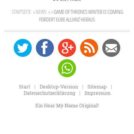
STARTSEITE
›
NEWS
›
› GAME OF THRONES WINTER IS COMING
FORDERT EURE ALLIANZ HERAUS
0
12
27
Feed
Mail
Send
Start
|
Desktop-Version
|
Sitemap
|
Datenschutzerklärung
|
Impressum
Ein Hear My Name Original!