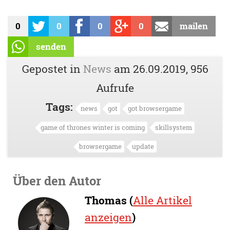
0
0
0
0
mailen
senden
Gepostet in
News
am
26.09.2019
, 956
Aufrufe
Tags:
news
got
got browsergame
game of thrones winter is coming
skillsystem
browsergame
update
Über den Autor
Thomas (
Alle Artikel
anzeigen
)