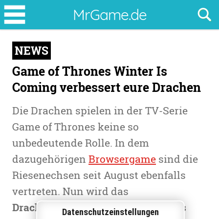
Game
MrGame.de
of
Thrones
NEWS
Winter
Is
Game of Thrones Winter Is
Coming
Coming verbessert eure Drachen
verbessert
Die Drachen spielen in der TV-Serie
eure
Game of Thrones keine so
Drachen
unbedeutende Rolle. In dem
dazugehörigen
Browsergame
sind die
Riesenechsen seit August ebenfalls
vertreten. Nun wird das
Drachensystem in Game of Thrones
Datenschutzeinstellungen