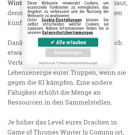
Winter Is Coming
auch noch ausgebaut,
Diese Webseite verwendet Cookies, um
essenzielle Funktionen zu ermöglichen, das
denn die mythischen Wesen verfügen
Angebot zu verbessern und die Nutzung der
Webseite zu analysieren.
Unter
Cookie-Einstellungen
können Sie
künftig über passive Fähigkeiten.
selbst entscheiden welche Cookies sie
zulassen. Nähere Informationen finden Sie in
unseren
Datenschutzbestimmungen
.
Dank der neuen Skills verbessert sich
etwa die Angriffs- und
Verteidigungskraft sowie die
•
Impressum
Datenschutzbestimmungen
Lebensenergie eurer Truppen, wenn sie
gegen die KI kämpfen. Eine andere
Fähigkeit erhöht die Menge an
Ressourcen in den Sammelstellen.
Je höher das Level eures Drachen in
Game of Thrones Winter Is Coming
ist,