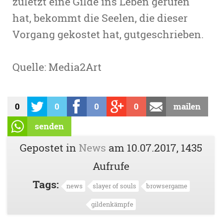
zuletzt eine Gilde ins Leben gerufen
hat, bekommt die Seelen, die dieser
Vorgang gekostet hat, gutgeschrieben.
Quelle: Media2Art
0
0
0
0
mailen
senden
Gepostet in
News
am
10.07.2017
, 1435
Aufrufe
Tags:
news
slayer of souls
browsergame
gildenkämpfe