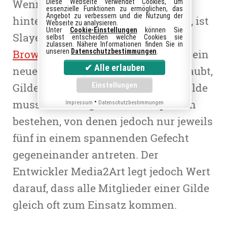
Wenn ihr einmal so richtig
Diese Webseite verwendet Cookies, um
essenzielle Funktionen zu ermöglichen, das
Angebot zu verbessern und die Nutzung der
hinterhältig und gemein sein wollt, ist
Webseite zu analysieren.
Unter
Cookie-Einstellungen
können Sie
Slayer of Souls genau das richtige
selbst entscheiden welche Cookies sie
zulassen. Nähere Informationen finden Sie in
Browsergame
unseren
Datenschutzbestimmungen
für euch. Nun gibt es ein
.
neues PvP-Feature, das es euch erlaubt,
Gildenkämpfe auszutragen. Eine Gilde
muss aus wenigstens zehn Spielern
•
Impressum
Datenschutzbestimmungen
bestehen, von denen jedoch nur jeweils
fünf in einem spannenden Gefecht
gegeneinander antreten. Der
Entwickler Media2Art legt jedoch Wert
darauf, dass alle Mitglieder einer Gilde
gleich oft zum Einsatz kommen.