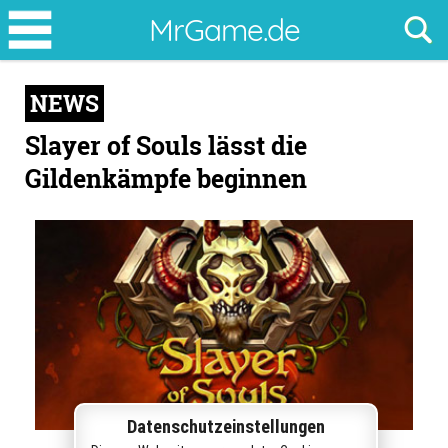
Slayer
MrGame.de
of
Souls
NEWS
lässt
die
Slayer of Souls lässt die
Gildenkämpfe
Gildenkämpfe beginnen
beginnen
Datenschutzeinstellungen