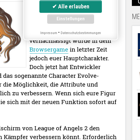
Kampfhaustiere, Mounts und
Waffen: Viele Neuerungen gab
ME
es in letzter Zeit in League of
Angels 2. Etwas
•
Impressum
Datenschutzbestimmungen
vernachlässigt wurde in dem
Browsergame
in letzter Zeit
jedoch euer Hauptcharakter.
Doch jetzt hat Entwickler
 das sogenannte Character Evolve-
 die Möglichkeit, die Attribute und
lich zu verbessern. Wenn sich eure Figur
 sie sich mit der neuen Funktion sofort auf
ldschirm von League of Angels 2 den
en Kämpfer verbessern könnt. Erforderlich