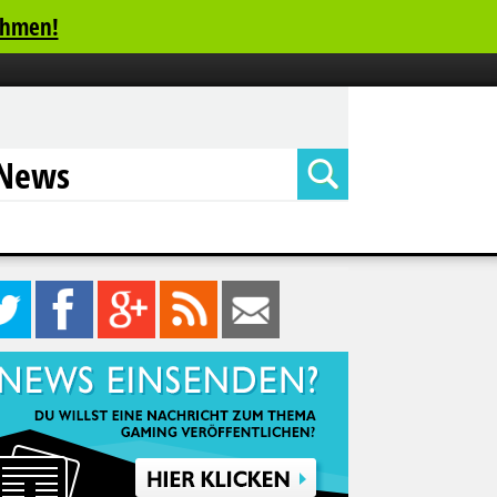
ehmen!
News
0
12
27
Feed
Mail