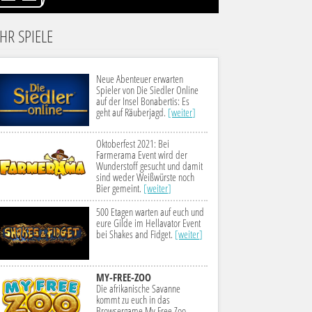
HR SPIELE
Neue Abenteuer erwarten
Spieler von Die Siedler Online
auf der Insel Bonabertis: Es
geht auf Räuberjagd.
[weiter]
Oktoberfest 2021: Bei
Farmerama Event wird der
Wunderstoff gesucht und damit
sind weder Weißwürste noch
Bier gemeint.
[weiter]
500 Etagen warten auf euch und
eure Gilde im Hellavator Event
bei Shakes and Fidget.
[weiter]
MY-FREE-ZOO
Die afrikanische Savanne
kommt zu euch in das
Browsergame My Free Zoo -