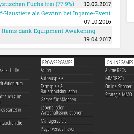
ystischen Fuchs frei (77.9%)
10.02.2017
f-Haustiere als Gewinn bei Ingame-Event
07.10.2016
re Items dank Equipment Awakening
19.04.2017
BROWSERGAMES
ONLINEGAMES
st sich die
Action
Anime RPGs
Aufbauspiele
MMORPGs
it Aktion zum
Farmspiele &
Online-Shooter
Bauernhofsimulation
Strategie-MMO
dt euch zum
Games für Mädchen
n
Lebens- oder
ies startet in
Wirtschaftssimulationen
Managerspiele
 tauchen die
Player versus Player