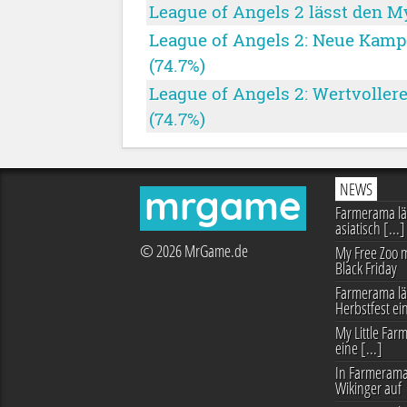
League of Angels 2 lässt den M
League of Angels 2: Neue Kamp
(74.7%)
League of Angels 2: Wertvolle
(74.7%)
NEWS
mrgame
Farmerama läs
asiatisch [...]
© 2026 MrGame.de
My Free Zoo m
Black Friday
Farmerama lä
Herbstfest ei
My Little Farm
eine [...]
In Farmerama
Wikinger auf