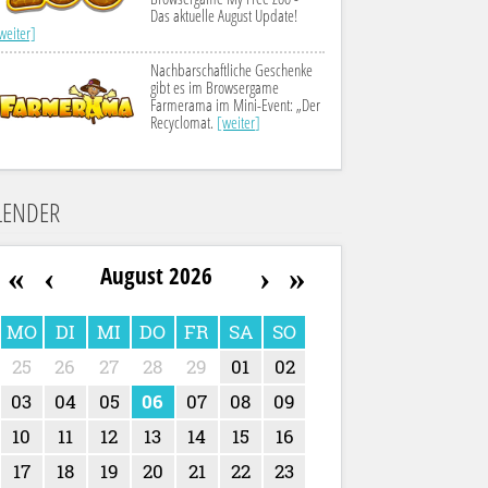
Das aktuelle August Update!
weiter]
Nachbarschaftliche Geschenke
gibt es im Browsergame
Farmerama im Mini-Event: „Der
Recyclomat.
[weiter]
LENDER
«
‹
›
»
August 2026
MO
DI
MI
DO
FR
SA
SO
25
26
27
28
29
01
02
03
04
05
06
07
08
09
10
11
12
13
14
15
16
17
18
19
20
21
22
23