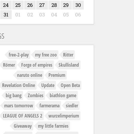
24
25
26
27
28
29
30
31
01
02
03
04
05
06
GS
free-2-play
my free zoo
Ritter
Römer
Forge of empires
Skullisland
naruto online
Premium
Revelation Online
Update
Open Beta
big bang
Zombies
biathlon game
mars tomorrow
farmerama
siedler
LEAGUE OF ANGELS 2
wurzelimperium
Giveaway
my little farmies