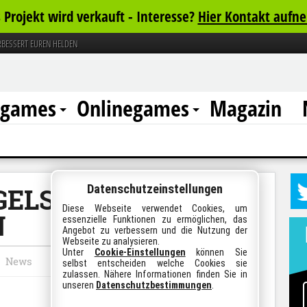
 Projekt wird verkauft - Interesse?
Hier Kontakt aufn
RBESSERT EUREN HELDEN
rgames
Onlinegames
Magazin
Datenschutzeinstellungen
GELS 2 VERBESSERT
Diese Webseite verwendet Cookies, um
N
essenzielle Funktionen zu ermöglichen, das
Angebot zu verbessern und die Nutzung der
Webseite zu analysieren.
Unter
Cookie-Einstellungen
können Sie
News
selbst entscheiden welche Cookies sie
zulassen. Nähere Informationen finden Sie in
unseren
Datenschutzbestimmungen
.