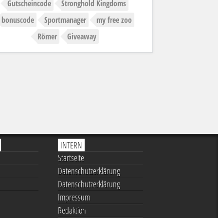
Gutscheincode
Stronghold Kingdoms
bonuscode
Sportmanager
my free zoo
Römer
Giveaway
INTERN
Startseite
Datenschutzerklärung
Datenschutzerklärung
Impressum
Redaktion