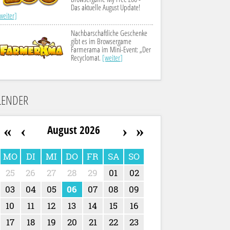
Das aktuelle August Update!
weiter]
Nachbarschaftliche Geschenke
gibt es im Browsergame
Farmerama im Mini-Event: „Der
Recyclomat.
[weiter]
LENDER
«
‹
›
»
August 2026
MO
DI
MI
DO
FR
SA
SO
25
26
27
28
29
01
02
03
04
05
06
07
08
09
10
11
12
13
14
15
16
17
18
19
20
21
22
23