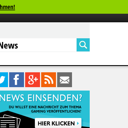
ehmen!
News
0
12
27
Feed
Mail