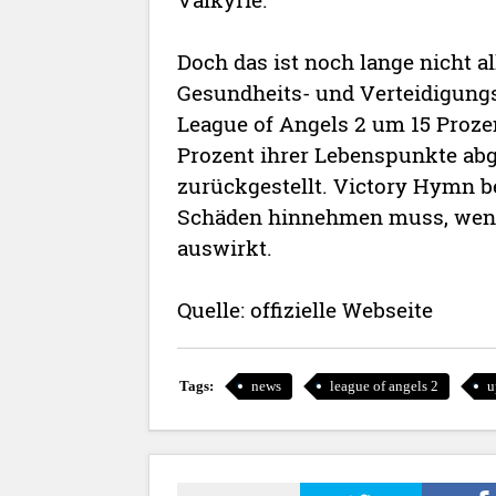
Doch das ist noch lange nicht all
Gesundheits- und Verteidigungs
League of Angels 2 um 15 Proze
Prozent ihrer Lebenspunkte abgi
zurückgestellt. Victory Hymn 
Schäden hinnehmen muss, wenn s
auswirkt.
Quelle: offizielle Webseite
Tags:
news
league of angels 2
u