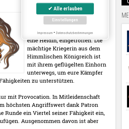
ME
Valkyrie ist da. Damit ist in
League of Angels 2 der fünfte
Mythische Held, in diesem Fall
•
Impressum
Datenschutzbestimmungen
eine Heldin, eingetroffen. Die
mächtige Kriegerin aus dem
Himmlischen Königreich ist
mit ihrem geflügelten Einhorn
unterwegs, um eure Kämpfer
Fähigkeiten zu unterstützen.
ur mit Provocation. In Mitleidenschaft
m höchsten Angriffswert dank Patron
ne Runde ein Viertel seiner Fähigkeit ein,
zufügen. Ausgenommen davon ist aber