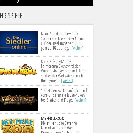
HR SPIELE
Neue Abenteuer erwarten
Spieler von Die Siedler Online
auf der Insel Bonabertis: Es
geht auf Räuberjagd.
[weiter]
Oktoberfest 2021: Bei
Farmerama Event wird der
Wunderstoff gesucht und damit
sind weder Weißwürste noch
Bier gemeint.
[weiter]
500 Etagen warten auf euch und
eure Gilde im Hellavator Event
bei Shakes and Fidget.
[weiter]
MY-FREE-ZOO
Die afrikanische Savanne
kommt zu euch in das
Browsergame My Free Zoo -