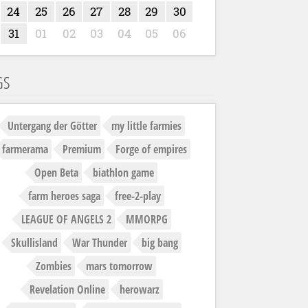
24
25
26
27
28
29
30
31
01
02
03
04
05
06
GS
Untergang der Götter
my little farmies
farmerama
Premium
Forge of empires
Open Beta
biathlon game
farm heroes saga
free-2-play
LEAGUE OF ANGELS 2
MMORPG
Skullisland
War Thunder
big bang
Zombies
mars tomorrow
Revelation Online
herowarz