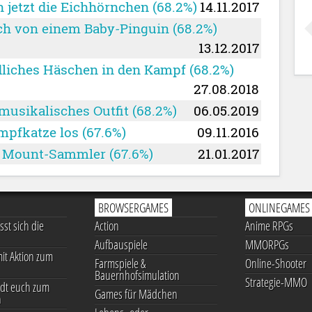
 jetzt die Eichhörnchen (68.2%)
14.11.2017
uch von einem Baby-Pinguin (68.2%)
13.12.2017
dliches Häschen in den Kampf (68.2%)
27.08.2018
musikalisches Outfit (68.2%)
06.05.2019
mpfkatze los (67.6%)
09.11.2016
le Mount-Sammler (67.6%)
21.01.2017
BROWSERGAMES
ONLINEGAMES
st sich die
Action
Anime RPGs
Aufbauspiele
MMORPGs
it Aktion zum
Farmspiele &
Online-Shooter
Bauernhofsimulation
Strategie-MMO
dt euch zum
Games für Mädchen
n