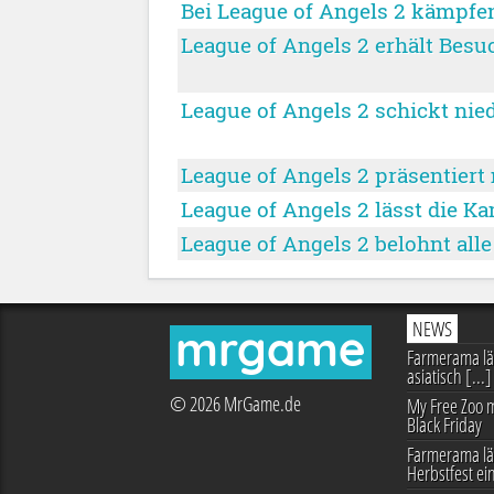
Bei League of Angels 2 kämpfen
League of Angels 2 erhält Bes
League of Angels 2 schickt nie
League of Angels 2 präsentiert 
League of Angels 2 lässt die Ka
League of Angels 2 belohnt al
NEWS
mrgame
Farmerama läs
asiatisch [...]
© 2026 MrGame.de
My Free Zoo m
Black Friday
Farmerama lä
Herbstfest ei