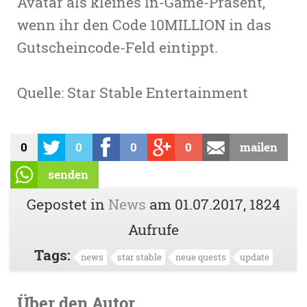
Avatar als kleines In-Game-Präsent,
wenn ihr den Code 10MILLION in das
Gutscheincode-Feld eintippt.
Quelle: Star Stable Entertainment
0
0
0
0
mailen
senden
Gepostet in
News
am
01.07.2017
, 1824
Aufrufe
Tags:
news
star stable
neue quests
update
Über den Autor