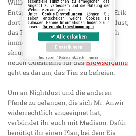
Willkommen in Jorvik City! Doch
essenzielle Funktionen zu ermöglichen, das
Angebot zu verbessern und die Nutzung der
Webseite zu analysieren.
Entspannung haben Madison und Erik
Unter
Cookie-Einstellungen
können Sie
selbst entscheiden welche Cookies sie
dort nicht zu erwarten, denn Nightdust,
zulassen. Nähere Informationen finden Sie in
unseren
Datenschutzbestimmungen
.
das Pony von Madison, befindet sich
immer noch in der Gewalt des
skrupulösen Herrn Anwir. In einer
•
Impressum
Datenschutzbestimmungen
neuen Questreihe für das
Browsergame
geht es darum, das Tier zu befreien.
Um an Nightdust und die anderen
Pferde zu gelangen, die sich Mr. Anwir
widerrechtlich angeeignet hat,
verbündet ihr euch mit Madison. Dafür
benötigt ihr einen Plan, bei dem Eis