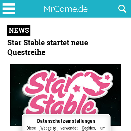
Star
MrGame.de
Stable
startet
NEWS
neue
Questreihe
Star Stable startet neue
Questreihe
Datenschutzeinstellungen
Diese Webseite verwendet Cookies, um