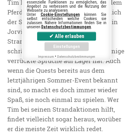
Tim Hooper ist wieder da. Auch in dem
essenzielle Funktionen zu ermöglichen, das
Angebot zu verbessern und die Nutzung der
Webseite zu analysieren.
Pferdespiel Star Stable ist nun endlich
Unter
Cookie-Einstellungen
können Sie
selbst entscheiden welche Cookies sie
der Sommer eingetroffen. Wer sich in
zulassen. Nähere Informationen finden Sie in
unseren
Datenschutzbestimmungen
.
Jorvik auf den Weg zum Fort Pinta
Strand begibt, trifft dort auf den
schrägen Tim Hooper, der immer einige
•
Impressum
Datenschutzbestimmungen
verrückte Sprüche auf Lager hat. Auch
wenn die Quests bereits aus dem
letztjährigen Sommer-Event bekannt
sind, so macht es doch immer wieder
Spaß, sie noch einmal zu spielen. Wer
Tim bei seinen Strandaktionen hilft,
findet vielleicht sogar heraus, worüber
er die meiste Zeit wirklich redet.