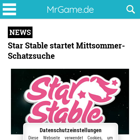
Star
MrGame.de
Stable
startet
NEWS
Mittsommer-
Schatzsuche
Star Stable startet Mittsommer-
Schatzsuche
Datenschutzeinstellungen
Diese Webseite verwendet Cookies, um