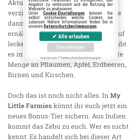
essenzielle Funktionen zu ermöglichen, das
Aktuell fasten viele Menschen und
Angebot zu verbessern und die Nutzung der
Webseite zu analysieren.
verzichten dabei auf einiges. Gerade
Unter
Cookie-Einstellungen
können Sie
selbst entscheiden welche Cookies sie
dann ist es wichtig, sich gesund zu
zulassen. Nähere Informationen finden Sie in
unseren
Datenschutzbestimmungen
.
ernähren.
My Little Farmies
setzt auf
leckere Früchte. Bis zum 14. März gibt
es in dem
Browsergame
die doppelte
•
Impressum
Datenschutzbestimmungen
Menge an Pflaumen, Äpfel, Erdbeeren,
Birnen und Kirschen.
Doch das ist noch nicht alles. In
My
Little Farmies
könnt ihr euch jetzt ein
neues Bonus-Tier sichern. Aus Indien
kommt das Zebu zu euch. Wer es nicht
kennt: Es handelt sich bei dieser Art