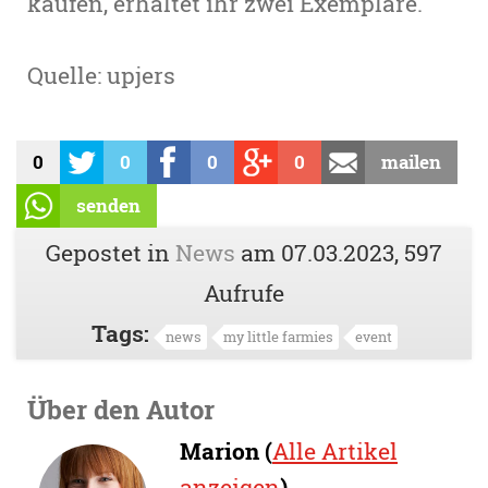
kaufen, erhaltet ihr zwei Exemplare.
Quelle: upjers
0
0
0
0
mailen
senden
Gepostet in
News
am
07.03.2023
, 597
Aufrufe
Tags:
news
my little farmies
event
Über den Autor
Marion (
Alle Artikel
anzeigen
)