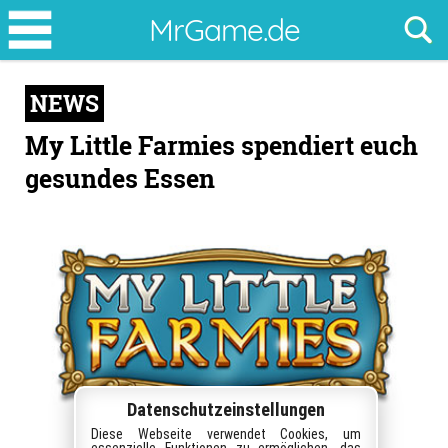
My
MrGame.de
Little
Farmies
NEWS
spendiert
euch
My Little Farmies spendiert euch
gesundes
gesundes Essen
Essen
Datenschutzeinstellungen
Diese Webseite verwendet Cookies, um