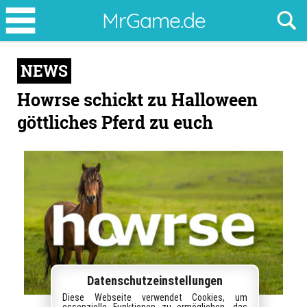
Howrse
MrGame.de
schickt
zu
NEWS
Halloween
göttliches
Howrse schickt zu Halloween
Pferd
göttliches Pferd zu euch
zu
euch
Datenschutzeinstellungen
Diese Webseite verwendet Cookies, um