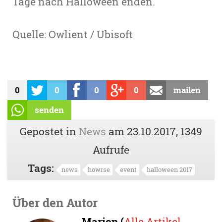
Tage nach Halloween enden.
Quelle: Owlient / Ubisoft
0
0
0
0
mailen
senden
Gepostet in
News
am
23.10.2017
, 1349
Aufrufe
Tags:
news
howrse
event
halloween 2017
Über den Autor
Marion (
Alle Artikel