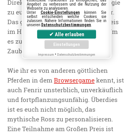
essenzielle Funktionen zu ermöglichen, das
Direkt aus der nordischen Mythologie
Angebot zu verbessern und die Nutzung der
Webseite zu analysieren.
zu euch angaloppiert kommt Fenrir.
Unter
Cookie-Einstellungen
können Sie
selbst entscheiden welche Cookies sie
Das göttliche Pferd ist der große Preis
zulassen. Nähere Informationen finden Sie in
unseren
Datenschutzbestimmungen
.
im Halloween-Event von Howrse. Um
es zu gewinnen, müsst ihr eifrig
Zaubertränke kochen.
•
Impressum
Datenschutzbestimmungen
Wie ihr es von anderen göttlichen
Pferden in dem
Browsergame
kennt, ist
auch Fenrir unsterblich, unverkäuflich
und fortpflanzungsunfähig. Überdies
ist es euch nicht möglich, das
mythische Ross zu personalisieren.
Eine Teilnahme am Großen Preis ist