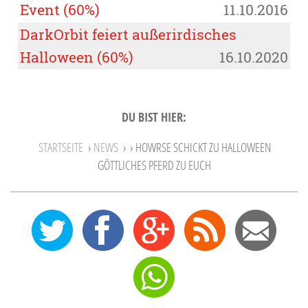
Event (60%)
11.10.2016
DarkOrbit feiert außerirdisches
Halloween (60%)
16.10.2020
DU BIST HIER:
STARTSEITE
›
NEWS
›
› HOWRSE SCHICKT ZU HALLOWEEN
GÖTTLICHES PFERD ZU EUCH
0
12
27
Feed
Mail
Send