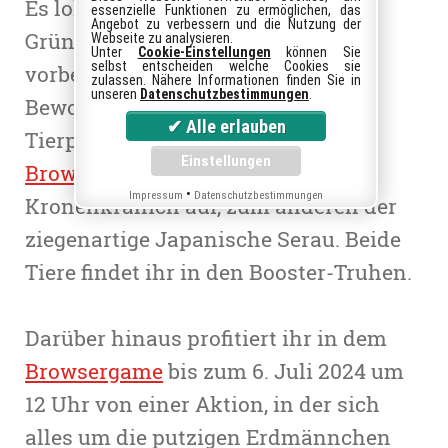
Es lohnt sich gleich aus mehreren
essenzielle Funktionen zu ermöglichen, das
Angebot zu verbessern und die Nutzung der
Gründen, in Zoo 2: Animal Park
Webseite zu analysieren.
Unter
Cookie-Einstellungen
können Sie
selbst entscheiden welche Cookies sie
vorbeizuschauen. Gleich zwei neue
zulassen. Nähere Informationen finden Sie in
unseren
Datenschutzbestimmungen
.
Bewohner halten Einzug in euren
Tierpark. Zum einen taucht in dem
Browsergame
der Südafrika-
•
Impressum
Datenschutzbestimmungen
Kronenkranich auf, zum anderen der
ziegenartige Japanische Serau. Beide
Tiere findet ihr in den Booster-Truhen.
Darüber hinaus profitiert ihr in dem
Browsergame
bis zum 6. Juli 2024 um
12 Uhr von einer Aktion, in der sich
alles um die putzigen Erdmännchen