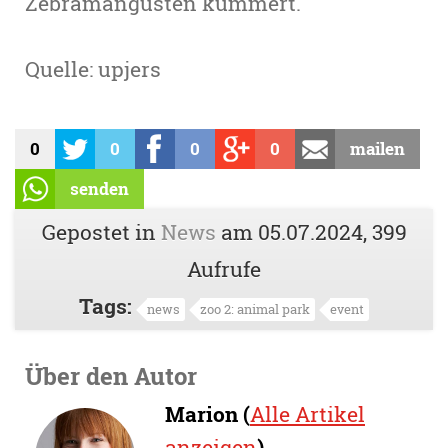
Zebramangusten kümmert.
Quelle: upjers
0
0
0
0
mailen
senden
Gepostet in
News
am
05.07.2024
, 399
Aufrufe
Tags:
news
zoo 2: animal park
event
Über den Autor
Marion (
Alle Artikel
anzeigen
)