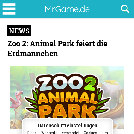
Zoo
MrGame.de
2:
Animal
NEWS
Park
feiert
Zoo 2: Animal Park feiert die
die
Erdmännchen
Erdmännchen
Datenschutzeinstellungen
Diese Webseite verwendet Cookies, um