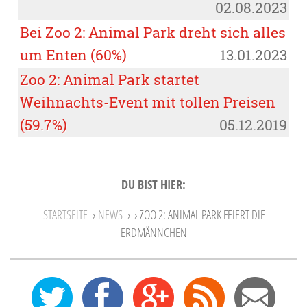
02.08.2023
Bei Zoo 2: Animal Park dreht sich alles
um Enten (60%)
13.01.2023
Zoo 2: Animal Park startet
Weihnachts-Event mit tollen Preisen
(59.7%)
05.12.2019
DU BIST HIER:
STARTSEITE
›
NEWS
›
› ZOO 2: ANIMAL PARK FEIERT DIE
ERDMÄNNCHEN
0
12
27
Feed
Mail