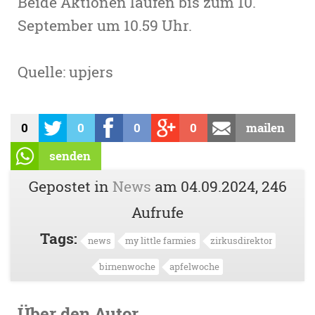
Beide Aktionen laufen bis zum 10.
September um 10.59 Uhr.
Quelle: upjers
0
0
0
0
mailen
senden
Gepostet in
News
am
04.09.2024
, 246
Aufrufe
Tags:
news
my little farmies
zirkusdirektor
birnenwoche
apfelwoche
Über den Autor