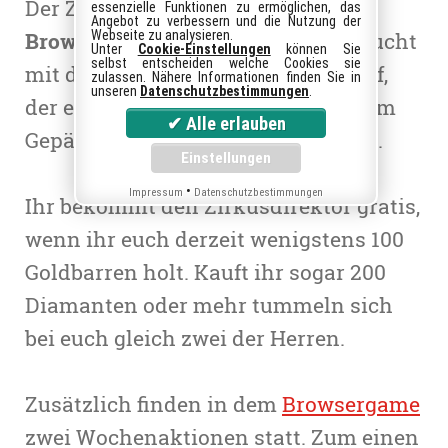
Der Zirkus ist in der Stadt. Im
essenzielle Funktionen zu ermöglichen, das
Angebot zu verbessern und die Nutzung der
Browsergame My Little Farmies
taucht
Webseite zu analysieren.
Unter
Cookie-Einstellungen
können Sie
selbst entscheiden welche Cookies sie
mit dem Zirkusdirektor ein NPC auf,
zulassen. Nähere Informationen finden Sie in
unseren
Datenschutzbestimmungen
.
der euch in seine Manege einlädt. Im
Gepäck hat er zwei Aktionswochen.
•
Impressum
Datenschutzbestimmungen
Ihr bekommt den Zirkusdirektor gratis,
wenn ihr euch derzeit wenigstens 100
Goldbarren holt. Kauft ihr sogar 200
Diamanten oder mehr tummeln sich
bei euch gleich zwei der Herren.
Zusätzlich finden in dem
Browsergame
zwei Wochenaktionen statt. Zum einen