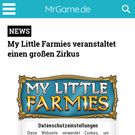
My
MrGame.de
Little
Farmies
NEWS
veranstaltet
einen
My Little Farmies veranstaltet
großen
einen großen Zirkus
Zirkus
Datenschutzeinstellungen
Diese Webseite verwendet Cookies, um