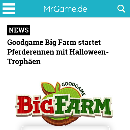
Goodgame
MrGame.de
Big
Farm
NEWS
startet
Pferderennen
Goodgame Big Farm startet
mit
Pferderennen mit Halloween-
Halloween-
Trophäen
Trophäen