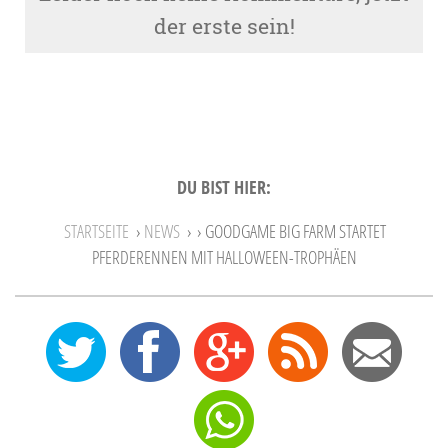
der erste sein!
DU BIST HIER:
STARTSEITE
›
NEWS
›
› GOODGAME BIG FARM STARTET
PFERDERENNEN MIT HALLOWEEN-TROPHÄEN
0
12
27
Feed
Mail
Send