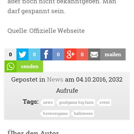
aber noch nicht bekanntgeben. Man
darf gespannt sein.
Quelle: Offizielle Webseite
0
0
0
0
mailen
senden
Gepostet in
News
am
04.10.2016
, 2032
Aufrufe
Tags:
news
goodgame big farm
event
browsergame
halloween
Über den Autor