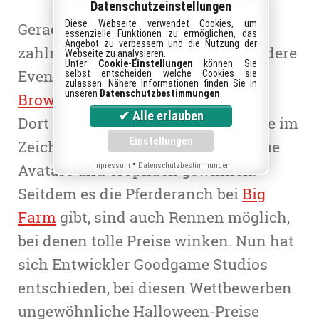
Datenschutzeinstellungen
Diese Webseite verwendet Cookies, um
Gerade zu Halloween finden bei
essenzielle Funktionen zu ermöglichen, das
Angebot zu verbessern und die Nutzung der
zahlreichen Browserspielen besondere
Webseite zu analysieren.
Unter
Cookie-Einstellungen
können Sie
Events statt. Dies gilt auch für das
selbst entscheiden welche Cookies sie
zulassen. Nähere Informationen finden Sie in
unseren
Datenschutzbestimmungen
.
Browsergame
Goodgame Big Farm.
Dort könnt ihr bei Pferderennen, die im
Zeichen von Halloween stehen, neue
•
Avatare und Trophäen gewinnen.
Impressum
Datenschutzbestimmungen
Seitdem es die Pferderanch bei
Big
Farm
gibt, sind auch Rennen möglich,
bei denen tolle Preise winken. Nun hat
sich Entwickler Goodgame Studios
entschieden, bei diesen Wettbewerben
ungewöhnliche Halloween-Preise