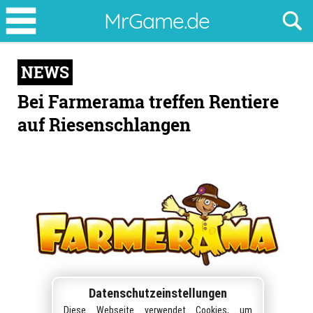
Bei
MrGame.de
Farmerama
treffen
NEWS
Rentiere
auf
Bei Farmerama treffen Rentiere
Riesenschlangen
auf Riesenschlangen
Datenschutzeinstellungen
Diese Webseite verwendet Cookies, um