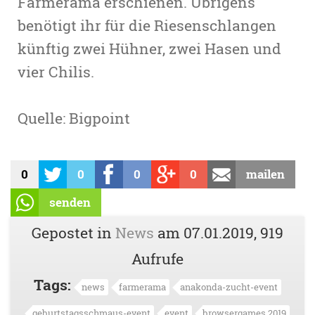
Farmerama erschienen. Übrigens
benötigt ihr für die Riesenschlangen
künftig zwei Hühner, zwei Hasen und
vier Chilis.
Quelle: Bigpoint
0
0
0
0
mailen
senden
Gepostet in
News
am
07.01.2019
, 919
Aufrufe
Tags:
news
farmerama
anakonda-zucht-event
geburtstagsschmaus-event
event
browsergames 2019