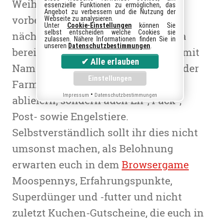
Weihnachten ist zwar gerade erst
essenzielle Funktionen zu ermöglichen, das
Angebot zu verbessern und die Nutzung der
vorbei, doch die Rentiere für das
Webseite zu analysieren.
Unter
Cookie-Einstellungen
können Sie
selbst entscheiden welche Cookies sie
nächste Fest werden in Farmerama
zulassen. Nähere Informationen finden Sie in
unseren
Datenschutzbestimmungen
.
bereits jetzt gescoutet. Beim Event mit
Namen Rentier-Wirrwarr müsst in der
Farmhalle aber nicht nur Rentiere
•
Impressum
Datenschutzbestimmungen
abliefern, sondern auch Elf-, Pack-,
Post- sowie Engelstiere.
Selbstverständlich sollt ihr dies nicht
umsonst machen, als Belohnung
erwarten euch in dem
Browsergame
Moospennys, Erfahrungspunkte,
Superdünger und -futter und nicht
zuletzt Kuchen-Gutscheine, die euch in